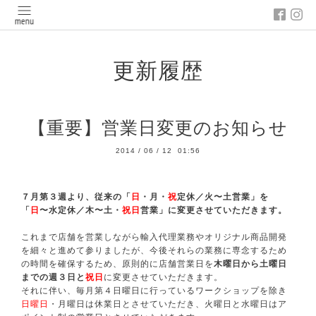
更新履歴
【重要】営業日変更のお知らせ
2014
/
06
/
12 01:56
７月第３週より、従来の「
日
・月・
祝
定休／火〜土営業」を
「
日
〜水定休／木〜土・
祝日
営業」に変更させていただきます。
これまで店舗を営業しながら
輸入代理業務
やオリジナル商品開発
を細々と進めて参りましたが、今後それらの業務に専念するため
の時間を確保するため、原則的に店舗営業日を
木曜日から土曜日
までの週３日と
祝日
に変更させていただきます。
それに伴い、毎月第４日曜日に行っているワークショップを除き
日曜日
・月曜日は休業日とさせていただき、火曜日と水曜日はア